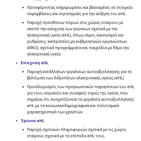
Ελληνικά
Προσφέροντας ενημερωμένες και βασισμένες σε στοιχεία
παρεμβάσεις και στρατηγικές για την αύξηση του eHL.
Lietuviškai
Παροχή πρόσθετων πόρων στις χώρες-εταίρους με
σκοπό την ενίσχυση των γνώσεων σχετικά με την
Polski
ηλεκτρονική υγεία (eHL), όπως νόμοι, κανονισμοί και
ρυθμίσεις, εκστρατείες μη κυβερνητικών οργανώσεων
Română
(ΜΚΟ), σχετικά προγράμματα και παιχνίδια με θέμα την
ηλεκτρονική υγεία.
Ενίσχυση eHL
Παροχή κατάλληλων εργαλείων αυτοαξιολόγησης για τη
βελτίωση των δεξιοτήτων ηλεκτρονικής υγείας (eHL)
Προσδιορισμός των προγνωστικών παραγόντων του eHL
για τους ιατρικούς και συναφείς τομείς της υγείας που
σημαίνει ότι συσχετίζονται τα εργαλεία αυτοαξιολόγησης
eHL με τα κοινωνικοδημογραφικά και πολιτισμικά
χαρακτηριστικά των χρηστών.
Έρευνα eHL
Παροχή σχετικών πληροφοριών σχετικά με τις χώρες
εταίρους σχετικά με τα επίπεδα eHL τους.