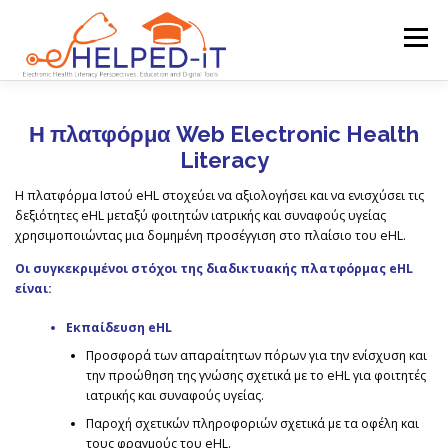
Skip
to
Menu
content
ΑΡΧΙΚΗ
ΚΟΙΝΟΠΡΑΞΊΑ
ΠΕΡΙΓΡΑΦΉ ΈΡΓΟΥ
Η πλατφόρμα Web Electronic Health
Literacy
ΣΕΛΊΔΑ ΠΌΡΩΝ
ΕΚΔΗΛΏΣΕΙΣ ΚΑΙ ΝΈΑ
Η πλατφόρμα Ιστού eHL στοχεύει να αξιολογήσει και να ενισχύσει τις
δεξιότητες eHL μεταξύ φοιτητών ιατρικής και συναφούς υγείας
χρησιμοποιώντας μια δομημένη προσέγγιση στο πλαίσιο του eHL.
ΕΠΙΚΟΙΝΩΝΊΑ
ΕΛΛΗΝΙΚΆ
Οι συγκεκριμένοι στόχοι της διαδικτυακής πλατφόρμας eHL
ΠΛΑΤΦΌΡΜΑ
είναι:
Εκπαίδευση eHL
English
Προσφορά των απαραίτητων πόρων για την ενίσχυση και
български
την προώθηση της γνώσης σχετικά με το eHL για φοιτητές
ιατρικής και συναφούς υγείας.
Hrvatski
Παροχή σχετικών πληροφοριών σχετικά με τα οφέλη και
τους φραγμούς του eHL.