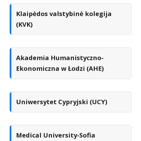
Klaipėdos valstybinė kolegija
Hrvatski
(KVK)
Ελληνικά
Lietuviškai
Polski
Akademia Humanistyczno-
Ekonomiczna w Łodzi (AHE)
Română
Uniwersytet Cypryjski (UCY)
Medical University-Sofia