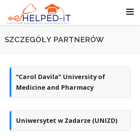
Skip
to
Menu
content
STRONA GŁÓWNA
KONSORCJUM
SZCZEGÓŁY PARTNERÓW
OPIS PROJEKTU
STRONA ZASOBÓW
“Carol Davila” University of
WYDARZENIA I AKTUALNOŚCI
KONTAKT
Medicine and Pharmacy
POLSKI
PRZEJDŹ DO PLATFORMY
Uniwersytet w Zadarze (UNIZD)
English
български